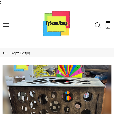
;
Форт Боярд