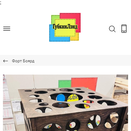
;
Форт Боярд