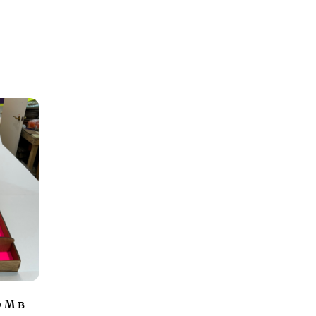
р М в