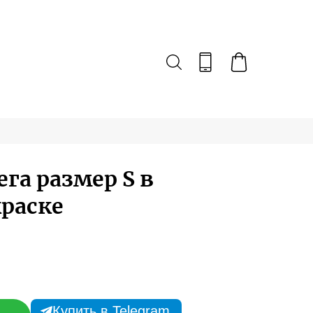
га размер S в
раске
Купить в Telegram