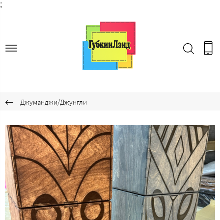
;
Джуманджи/Джунгли